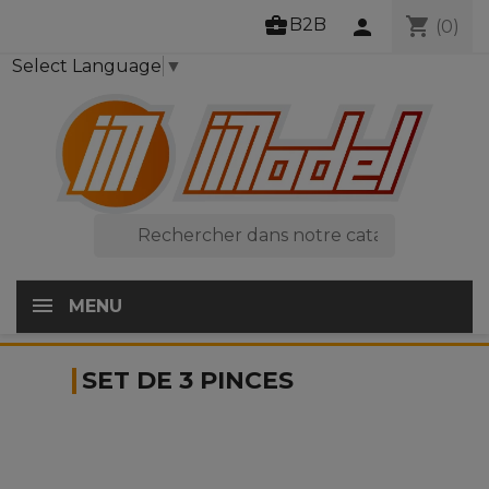
business_center
shopping_cart
B2B
person
(0)
Select Language
▼

MENU
SET DE 3 PINCES