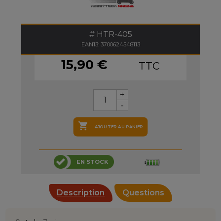
HTR-405
EAN13: 3700624548113
15,90 €
TTC

AJOUTER AU PANIER
EN STOCK
Description
Questions