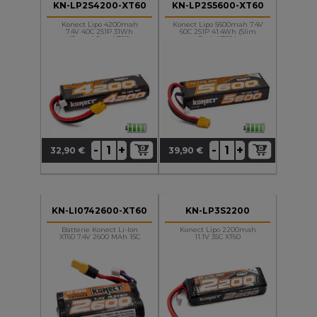
KN-LP2S4200-XT60
KN-LP2S5600-XT60
Konect Lipo 4200mah
Konect Lipo 5600mah 7.4V
7.4V 40C 2S1P 31Wh
60C 2S1P 41.4Wh (Slim
(Round Case XT60)
Pack XT60 )
+
+
-
-
32,90 €
39,90 €
Prix
Prix
KN-LI0742600-XT60
KN-LP3S2200
Batterie Konect Li-Ion
Konect Lipo 2200mah
XT60 7.4V 2600 MAh 15C
11.1V 35C XT60