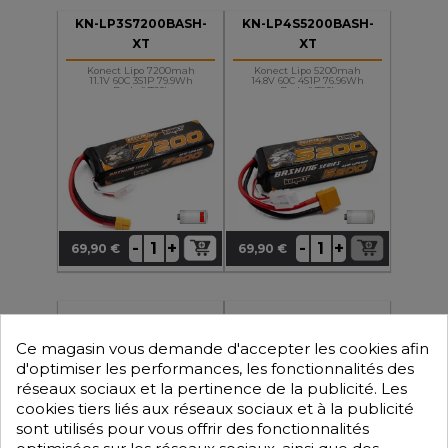
KN-LP3S7200BASH-
KN-LP4S5200BASH-
XT
XT
Konect Lipo 7200mah
Konect Lipo 5200mah
11.1V 60C 3S1P 79.9Wh
14.8V 60C 4S1P 76.96Wh
Bash (XT60)
Bash (XT90)
+
+
-
-
69,90 €
69,90 €
Prix
Prix
KN-LP2S600
KN-LI0742600
Ce magasin vous demande d'accepter les cookies afin
Konect Batterie Li-Po 7.4V
Batterie Konect Li-Ion
600mAh (CRX18)
7.4V 2600 MAh 15C
d'optimiser les performances, les fonctionnalités des
réseaux sociaux et la pertinence de la publicité. Les
cookies tiers liés aux réseaux sociaux et à la publicité
sont utilisés pour vous offrir des fonctionnalités