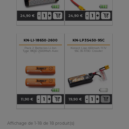
+
+
-
-
24,90 €
24,90 €
Prix
Prix
KN-LI-18650-2600
KN-LP3S450-95C
Pack 2 Batteries Li-Ion
Konect Lipo 450mah 11.1V
Type 18650 2600Mah Avec
95C 3S XT30- Crawler
Boite De Rangement
+
+
-
-
11,90 €
19,90 €
Prix
Prix
Affichage de 1-18 de 18 produit(s)