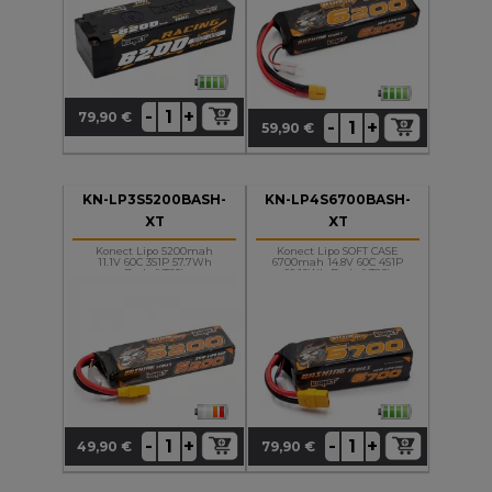
+
-
79,90 €
Prix
+
-
59,90 €
Prix
KN-LP3S5200BASH-
KN-LP4S6700BASH-
XT
XT
Konect Lipo 5200mah
Konect Lipo SOFT CASE
11.1V 60C 3S1P 57.7Wh
6700mah 14.8V 60C 4S1P
Bash (XT60)
99.16Wh Bash (XT90)
+
+
-
-
49,90 €
79,90 €
Prix
Prix