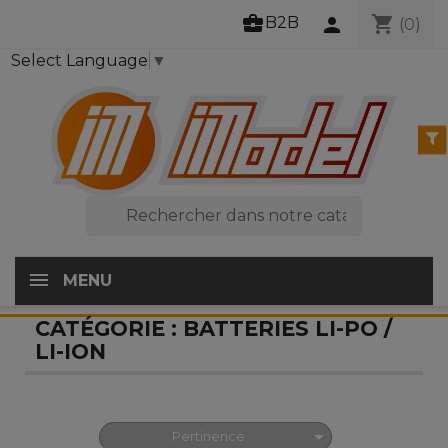
business_center
shopping_cart
B2B
person
(0)
Select Language
▼

MENU
CATÉGORIE : BATTERIES LI-PO /
LI-ION

Pertinence