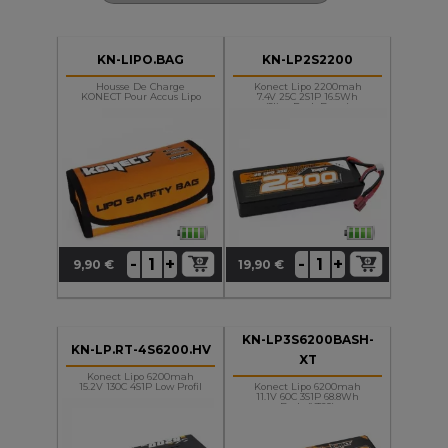
KN-LIPO.BAG
KN-LP2S2200
Housse De Charge
Konect Lipo 2200mah
KONECT Pour Accus Lipo
7.4V 25C 2S1P 16.5Wh
(Slim Pack Dean)
+
+
-
-
9,90 €
19,90 €
Prix
Prix
KN-LP3S6200BASH-
KN-LP.RT-4S6200.HV
XT
Konect Lipo 6200mah
15.2V 130C 4S1P Low Profil
Konect Lipo 6200mah
11.1V 60C 3S1P 68.8Wh
Bash (XT60)