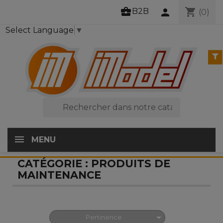
business_center
shopping_cart
B2B
person
(0)
Select Language
▼

MENU
CATÉGORIE : PRODUITS DE
MAINTENANCE

Pertinence