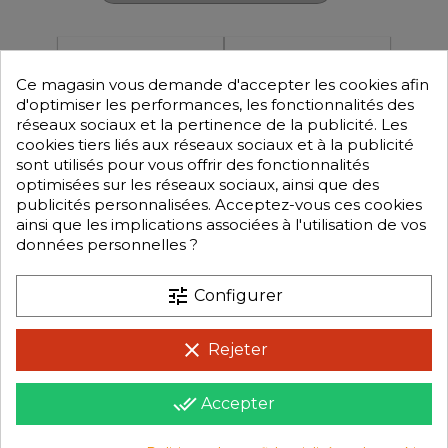
HTR-1923
HTR-1931
Ce magasin vous demande d'accepter les cookies afin
Nettoyant Spécial Boue Et
Sachet De 4 Brosses De
Terre MUD OFF 750ml
Nettoyage RC
d'optimiser les performances, les fonctionnalités des
réseaux sociaux et la pertinence de la publicité. Les
cookies tiers liés aux réseaux sociaux et à la publicité
sont utilisés pour vous offrir des fonctionnalités
optimisées sur les réseaux sociaux, ainsi que des
publicités personnalisées. Acceptez-vous ces cookies
ainsi que les implications associées à l'utilisation de vos
données personnelles ?
+
+
-
-
10,90 €
9,90 €
Prix
Prix
tune
Configurer
clear
Affichage de 1-2 de 2 produit(s)
Rejeter
done_all
Accepter