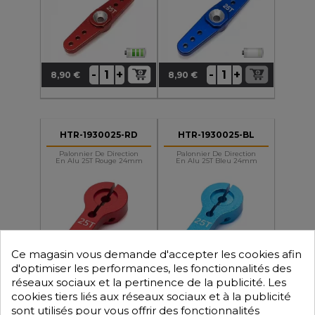
+
+
-
-
8,90 €
8,90 €
Prix
Prix
HTR-1930025-RD
HTR-1930025-BL
Palonnier De Direction
Palonnier De Direction
En Alu 25T Rouge 24mm
En Alu 25T Bleu 24mm
Ce magasin vous demande d'accepter les cookies afin
d'optimiser les performances, les fonctionnalités des
+
+
-
-
8,90 €
8,90 €
réseaux sociaux et la pertinence de la publicité. Les
Prix
Prix
cookies tiers liés aux réseaux sociaux et à la publicité
sont utilisés pour vous offrir des fonctionnalités