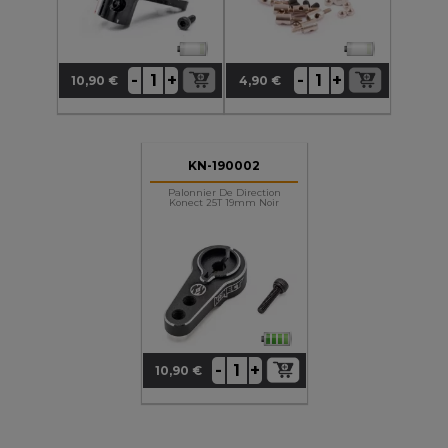
+
+
-
-
10,90 €
4,90 €
Prix
Prix
KN-190002
Palonnier De Direction
Konect 25T 19mm Noir
+
-
10,90 €
Prix