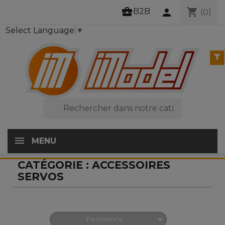
business_center
shopping_cart
B2B
person
(0)
Select Language
▼

MENU
CATÉGORIE : ACCESSOIRES
SERVOS

Pertinence