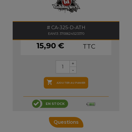
CA-325-D-ATH
EAN13: 3700624523370
15,90 €
TTC

AJOUTER AU PANIER
EN STOCK
Questions