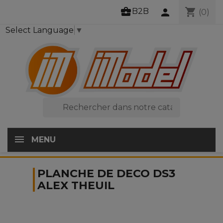
business_center
shopping_cart
B2B
person
(0)
Select Language
▼

MENU
PLANCHE DE DECO DS3
ALEX THEUIL