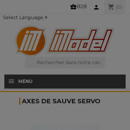
business_center
shopping_cart
B2B
person
(0)
Select Language
▼

MENU
AXES DE SAUVE SERVO