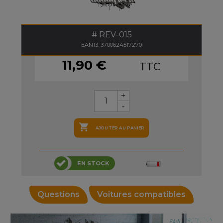
REV-015
EAN13: 3700624517270
11,90 €
TTC

AJOUTER AU PANIER
EN STOCK
Questions
Voitures compatibles