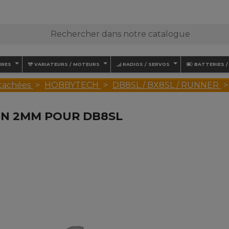
IRES
VARIATEURS / MOTEURS
RADIOS / SERVOS
BATTERIES 
tachées
HOBBYTECH
DB8SL / BX8SL / RUNNER
IN 2MM POUR DB8SL