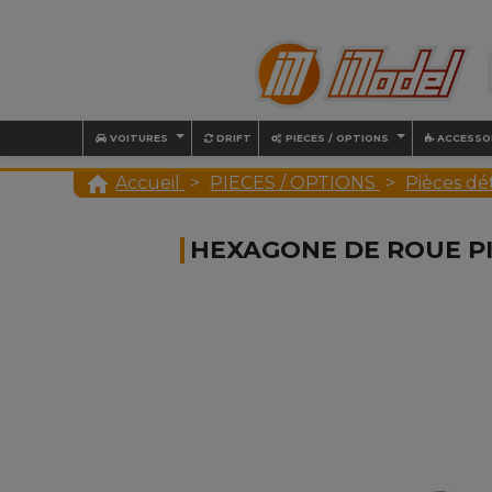
VOITURES
DRIFT
PIECES / OPTIONS
ACCESSO

Accueil
PIECES / OPTIONS
Pièces dé
HEXAGONE DE ROUE P