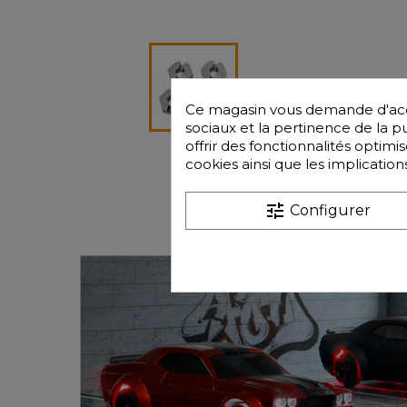
Ce magasin vous demande d'accep
sociaux et la pertinence de la pub
offrir des fonctionnalités optim
cookies ainsi que les implication
Questions
tune
Configurer