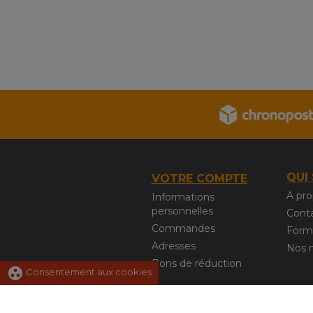
QUI
VOTRE COMPTE
A pr
Informations
personnelles
Cont
Commandes
Form
Adresses
Nos 
Bons de réduction
group_work
Consentement aux cookies