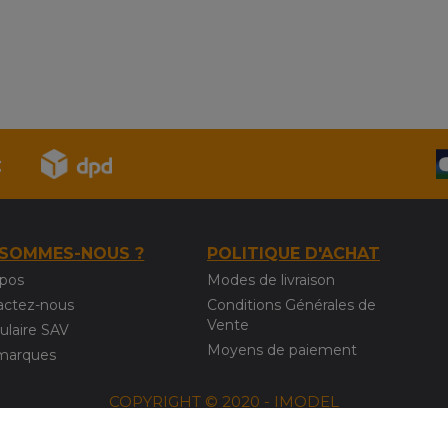
 SOMMES-NOUS ?
POLITIQUE D'ACHAT
opos
Modes de livraison
actez-nous
Conditions Générales de
Vente
ulaire SAV
Moyens de paiement
marques
COPYRIGHT © 2020 - IMODEL