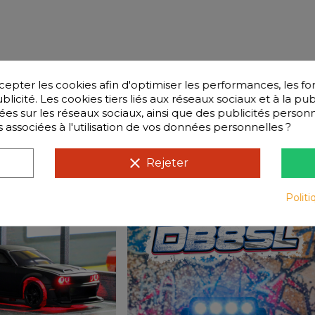
ter les cookies afin d'optimiser les performances, les fo
licité. Les cookies tiers liés aux réseaux sociaux et à la pub
isées sur les réseaux sociaux, ainsi que des publicités perso
s associées à l'utilisation de vos données personnelles ?
Voitures compatibles
clear
Rejeter
Politi