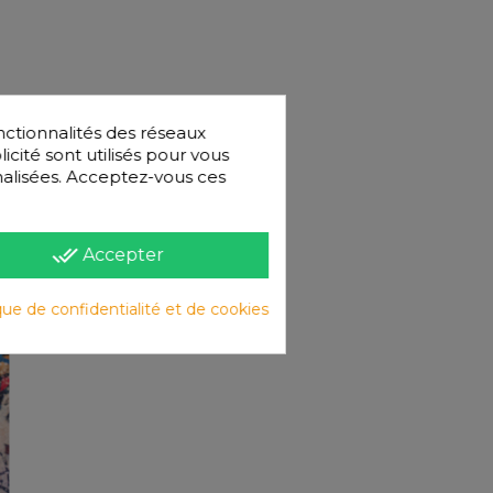
nctionnalités des réseaux
licité sont utilisés pour vous
nnalisées. Acceptez-vous ces
done_all
Accepter
que de confidentialité et de cookies