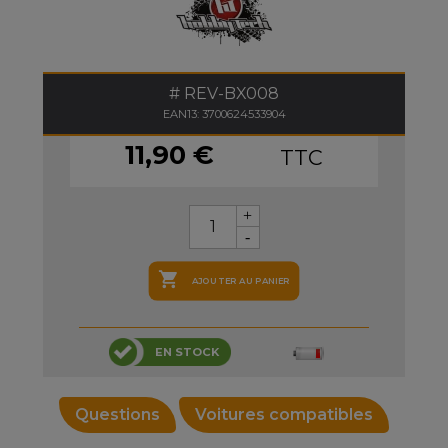
REV-BX008
EAN13: 3700624533904
11,90 €
TTC

AJOUTER AU PANIER
EN STOCK
Questions
Voitures compatibles