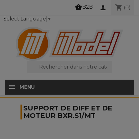
business_center
shopping_cart
B2B
person
(0)
Select Language
▼

MENU
SUPPORT DE DIFF ET DE
MOTEUR BXR.S1/MT