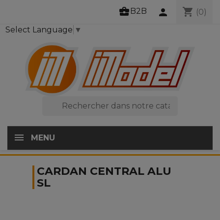
business_center
shopping_cart
B2B
person
(0)
Select Language
▼

MENU
CARDAN CENTRAL ALU
SL