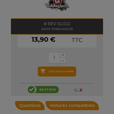
REV-SL022
EAN13: 3700624532235
13,90 €
TTC

AJOUTER AU PANIER
EN STOCK
Questions
Voitures compatibles