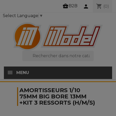
business_center
shopping_cart
B2B
person
(0)
Select Language
▼

MENU
AMORTISSEURS 1/10
75MM BIG BORE 13MM
+KIT 3 RESSORTS (H/M/S)