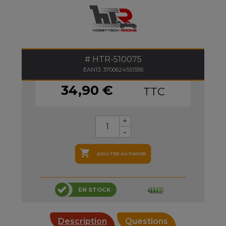
HTR-510075
EAN13: 3700624551595
34,90 €
TTC

AJOUTER AU PANIER
EN STOCK
Description
Questions