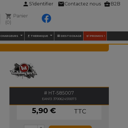
person
mail
business_center
S'identifier
Contactez nous
B2B
shopping_cart
Panier
Facebook
(0)

/ CHARGEURS
THERMIQUE
DESTOCKAGE
PROMOS !
HT-585007
EAN13: 3700624510073
5,90 €
TTC