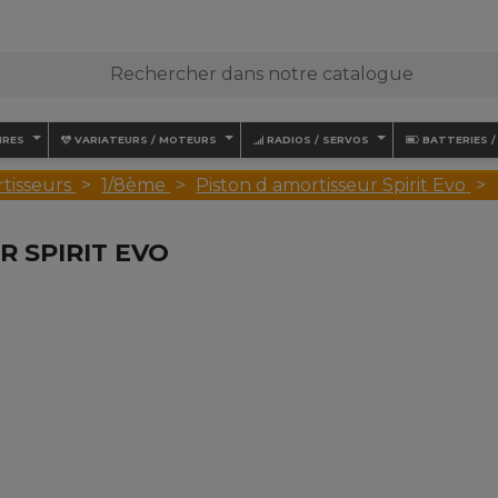
IRES
VARIATEURS / MOTEURS
RADIOS / SERVOS
BATTERIES 
tisseurs
1/8ème
Piston d amortisseur Spirit Evo
R SPIRIT EVO