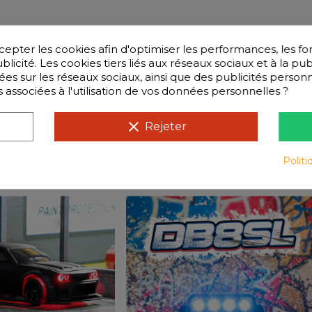
ter les cookies afin d'optimiser les performances, les fo
licité. Les cookies tiers liés aux réseaux sociaux et à la pub
isées sur les réseaux sociaux, ainsi que des publicités perso
s associées à l'utilisation de vos données personnelles ?
clear
Rejeter
Questions
Politi