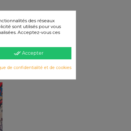
nctionnalités des réseaux
licité sont utilisés pour vous
nnalisées. Acceptez-vous ces
done_all
Accepter
que de confidentialité et de cookies