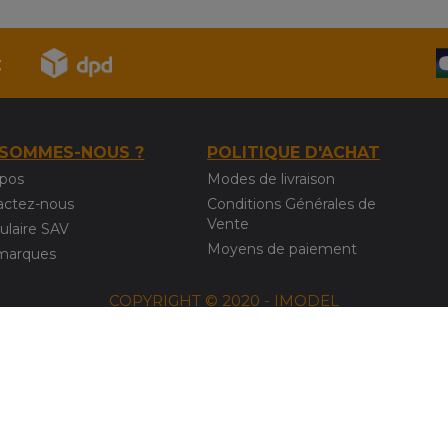
 SOMMES-NOUS ?
POLITIQUE D'ACHAT
opos
Modes de livraison
actez-nous
Conditions Générales de
Vente
ulaire SAV
Moyens de paiement
marques
COPYRIGHT © 2020 - IMODEL