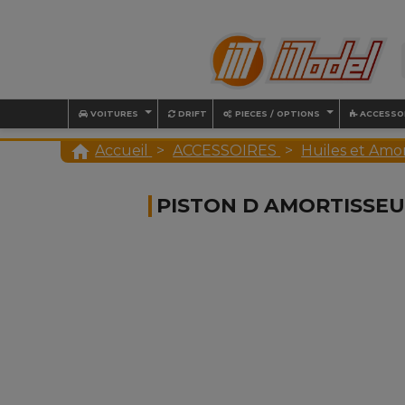
VOITURES
DRIFT
PIECES / OPTIONS
ACCESSO

Accueil
ACCESSOIRES
Huiles et Amor
PISTON D AMORTISSEU