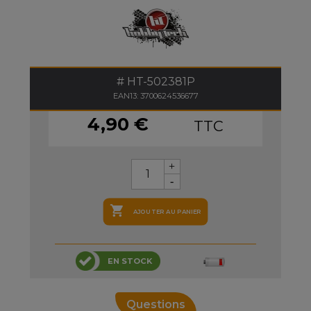
HT-502381P
EAN13: 3700624536677
4,90 €
TTC

AJOUTER AU PANIER
EN STOCK
Questions