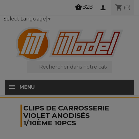
business_center
shopping_cart
B2B
person
(0)
Select Language
▼

MENU
CLIPS DE CARROSSERIE
VIOLET ANODISÉS
1/10ÈME 10PCS