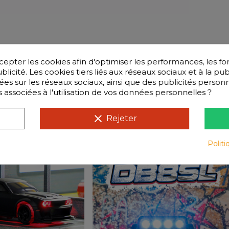
ter les cookies afin d'optimiser les performances, les fo
licité. Les cookies tiers liés aux réseaux sociaux et à la pub
isées sur les réseaux sociaux, ainsi que des publicités perso
s associées à l'utilisation de vos données personnelles ?
Questions
clear
Rejeter
Politi