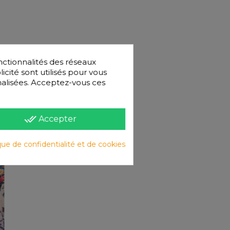
nctionnalités des réseaux
licité sont utilisés pour vous
nnalisées. Acceptez-vous ces
done_all
Accepter
que de confidentialité et de cookies