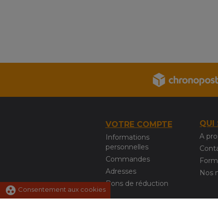
QUI
VOTRE COMPTE
A pr
Informations
personnelles
Cont
Commandes
Form
Adresses
Nos 
Bons de réduction
group_work
Consentement aux cookies