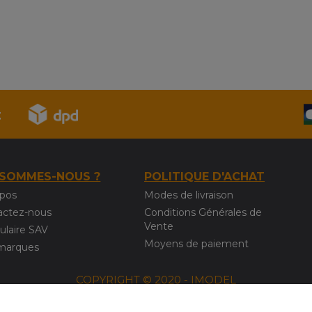
 SOMMES-NOUS ?
POLITIQUE D'ACHAT
opos
Modes de livraison
actez-nous
Conditions Générales de
Vente
ulaire SAV
Moyens de paiement
marques
COPYRIGHT © 2020 - IMODEL