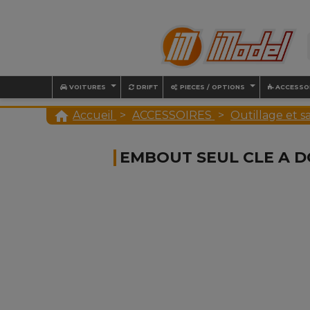
VOITURES
DRIFT
PIECES / OPTIONS
ACCESSO

Accueil
ACCESSOIRES
Outillage et s
EMBOUT SEUL CLE A DO