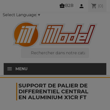
business_center
shopping_cart
B2B
person
(0)
Select Language
▼

MENU
SUPPORT DE PALIER DE
DIFFERENTIEL CENTRAL
EN ALUMINIUM X1CR FT