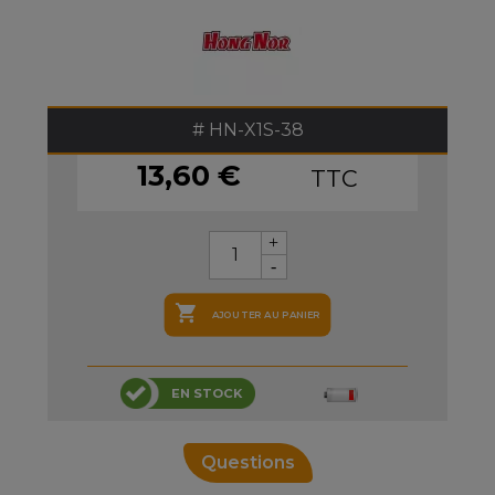
HN-X1S-38
13,60 €
TTC

AJOUTER AU PANIER
EN STOCK
Questions