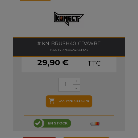
KN-BRUSH40-CRAWBT
EAN13: 3700624541923
29,90 €
TTC

AJOUTER AU PANIER
EN STOCK