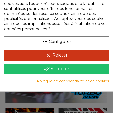
- Compatible Moteur charbons type 540 ou 550
cookies tiers liés aux réseaux sociaux et à la publicité
- Puissance 40A en continue
sont utilisés pour vous offrir des fonctionnalités
- Puissance 180A en pointe
optimisées sur les réseaux sociaux, ainsi que des
- Résistance 0.0002
publicités personnalisées. Acceptez-vous ces cookies
- Limite moteur 12T en 2S et 18T en 3S.
ainsi que les implications associées à l'utilisation de vos
- Alimentation 5 à 9 éléments en nimh
données personnelles ?
- Alimentation 2 à 3S en Lipo (de 7,4V à 11,1v)
tune
Configurer
clear
Rejeter
done_all
Accepter
Politique de confidentialité et de cookies