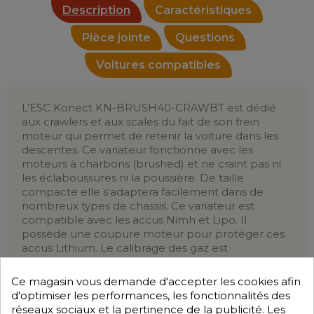
Description
Caractéristiques
Pièce jointe
Questions
Voitures compatibles
L’ESC Konect KN-BRUSH40-CRAWBT est dédié
aux crawlers et aux scales du fait de son frein
moteur qui permet de retenir la voiture dans les
descentes. Ce variateur fonctionne avec les
moteurs à charbons (brushed) et ne craint pas ni
les éclaboussures ni la poussière. De taille
compacte elle s’adaptera facilement dans de
nombreux types de chassis. Ce variateur est
compatible avec les accus Nimh et Lipo. Il
possède une coupure moteur pour protéger ces
accus Lithium. Le calibrage des gaz est
automatiques. Ce variateur fonctionne aussi sur les
bateaux.
Ce magasin vous demande d'accepter les cookies afin
d'optimiser les performances, les fonctionnalités des
Caractéristiques
:
réseaux sociaux et la pertinence de la publicité. Les