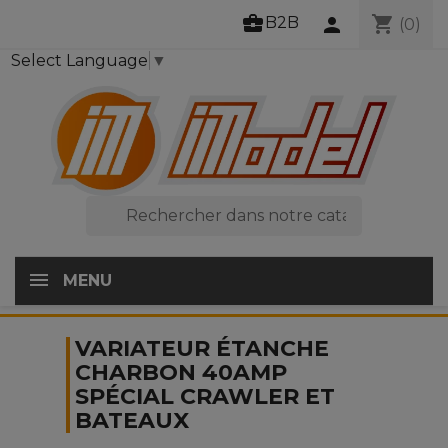
business_center
shopping_cart
B2B
person
(0)
Select Language
▼

MENU
VARIATEUR ÉTANCHE
CHARBON 40AMP
SPÉCIAL CRAWLER ET
BATEAUX