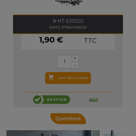
HT-530120
EAN13: 3700624509329
1,90 €
TTC

AJOUTER AU PANIER
EN STOCK
Questions