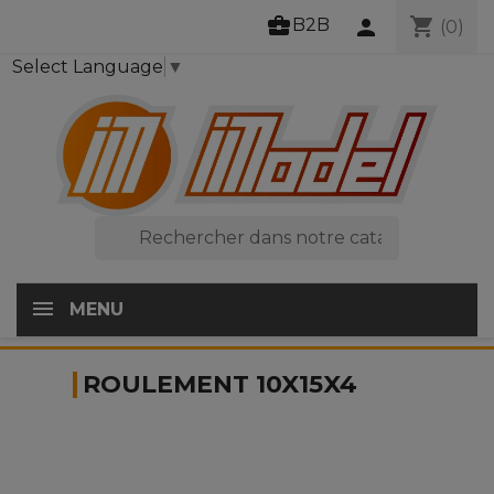
business_center
shopping_cart
B2B
person
(0)
Select Language
▼

MENU
ROULEMENT 10X15X4